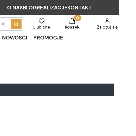
O NAS
BLOG
REALIZACJE
KONTAKT
Produkty w koszyku: 0. Zob
Wyczyść
Szukaj
Ulubione
Koszyk
Zaloguj się
NOWOŚCI
PROMOCJE