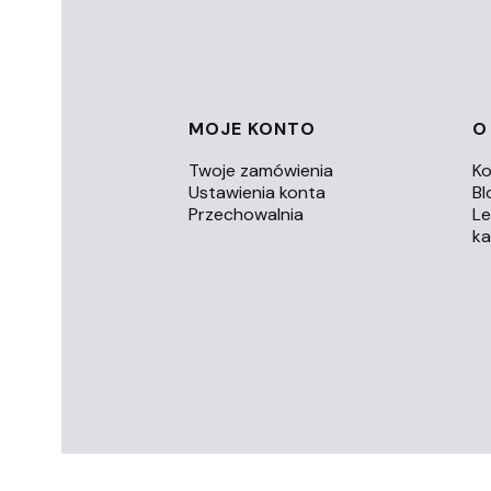
Linki w stopce
MOJE KONTO
O
Twoje zamówienia
Ko
Ustawienia konta
Bl
Przechowalnia
L
k