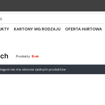
UKTY
KARTONY WG RODZAJU
OFERTA HURTOWA
tch
Produkty:
Brak
 produktów
ategorii nie ma obecnie żadnych produktów