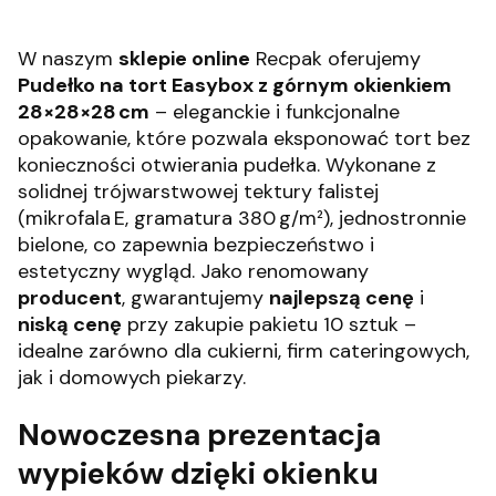
W naszym
sklepie online
Recpak oferujemy
Pudełko na tort Easybox z górnym okienkiem
28×28×28 cm
– eleganckie i funkcjonalne
opakowanie, które pozwala eksponować tort bez
konieczności otwierania pudełka. Wykonane z
solidnej trójwarstwowej tektury falistej
(mikrofala E, gramatura 380 g/m²), jednostronnie
bielone, co zapewnia bezpieczeństwo i
estetyczny wygląd. Jako renomowany
producent
, gwarantujemy
najlepszą cenę
i
niską cenę
przy zakupie pakietu 10 sztuk –
idealne zarówno dla cukierni, firm cateringowych,
jak i domowych piekarzy.
Nowoczesna prezentacja
wypieków dzięki okienku