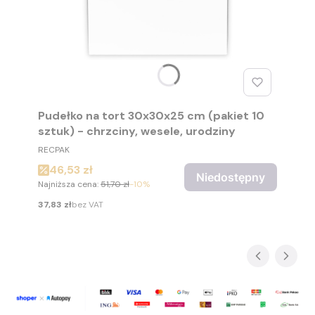
Pudełko na tort 30x30x25 cm (pakiet 10
sztuk) - chrzciny, wesele, urodziny
PRODUCENT
RECPAK
Cena promocyjna
46,53 zł
Niedostępny
Najniższa cena:
51,70 zł
-10%
Cena
37,83 zł
bez VAT