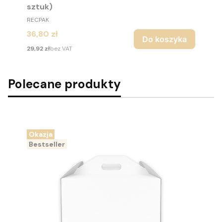
sztuk)
PRODUCENT
RECPAK
Cena
36,80 zł
Do koszyka
Cena
29,92 zł
bez VAT
Polecane produkty
Okazja
Bestseller