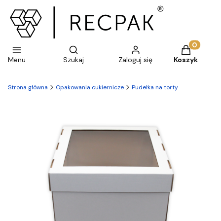
Otwórz wyszukiwarkę
Produkty w 
Menu
Szukaj
Zaloguj się
Koszyk
Strona główna
Opakowania cukiernicze
Pudełka na torty